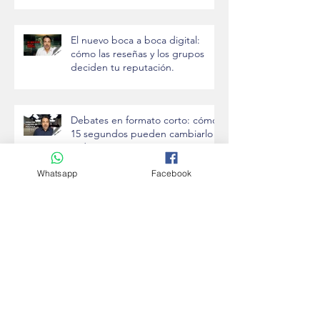
El nuevo boca a boca digital:
cómo las reseñas y los grupos
deciden tu reputación.
Debates en formato corto: cómo
15 segundos pueden cambiarlo
todo
Whatsapp
Facebook
Archivo
junio de 2026
(1)
1 entrada
mayo de 2026
(1)
1 entrada
abril de 2026
(2)
2 entradas
marzo de 2026
(4)
4 entradas
febrero de 2026
(8)
8 entradas
enero de 2026
(5)
5 entradas
diciembre de 2025
(12)
12 entradas