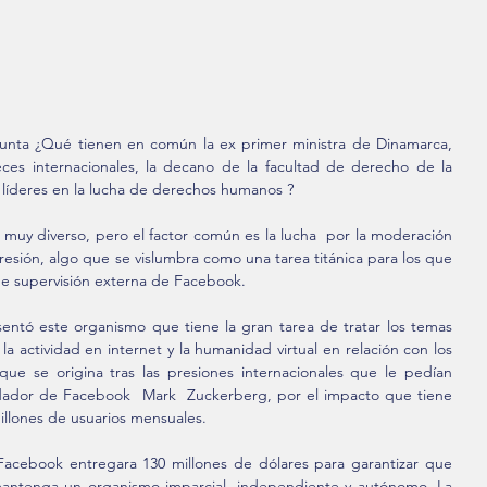
ta ¿Qué tienen en común la ex primer ministra de Dinamarca, 
es internacionales, la decano de la facultad de derecho de la 
s líderes en la lucha de derechos humanos ?
uy diverso, pero el factor común es la lucha  por la moderación 
resión, algo que se vislumbra como una tarea titánica para los que 
de supervisión externa de Facebook.
ntó este organismo que tiene la gran tarea de tratar los temas 
la actividad en internet y la humanidad virtual en relación con los 
ue se origina tras las presiones internacionales que le pedían 
dador de Facebook  Mark  Zuckerberg, por el impacto que tiene 
illones de usuarios mensuales.
Facebook entregara 130 millones de dólares para garantizar que 
mantenga un organismo imparcial, independiente y autónomo. La 