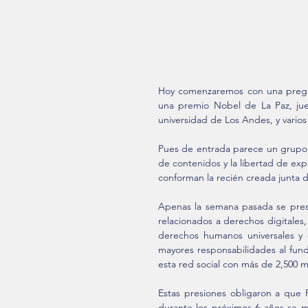
Hoy comenzaremos con una pregun
una premio Nobel de La Paz, juec
universidad de Los Andes, y vario
Pues de entrada parece un grupo m
de contenidos y la libertad de exp
conforman la recién creada junta 
Apenas la semana pasada se prese
relacionados a derechos digitales, 
derechos humanos universales y q
mayores responsabilidades al fun
esta red social con más de 2,500 m
Estas presiones obligaron a que 
durante los próximos 6 años se 