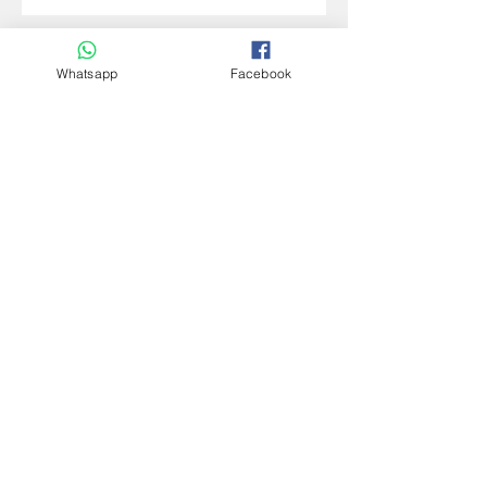
WhatsApp ahora te ayuda a no
Whatsapp
Facebook
perderte en un grupo (y eso
cambia cómo nos comunicamos)
El nuevo boca a boca digital:
cómo las reseñas y los grupos
deciden tu reputación.
Debates en formato corto: cómo
15 segundos pueden cambiarlo
todo
Archivo
junio de 2026
(1)
1 entrada
mayo de 2026
(1)
1 entrada